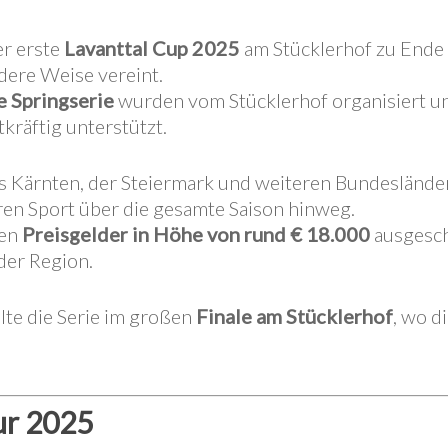
er erste
Lavanttal Cup 2025
am Stücklerhof zu Ende –
dere Weise vereint.
e Springserie
wurden vom Stücklerhof organisiert u
tkräftig unterstützt.
s Kärnten, der Steiermark und weiteren Bundeslände
ren Sport über die gesamte Saison hinweg.
den
Preisgelder in Höhe von rund € 18.000
ausgeschü
der Region.
te die Serie im großen
Finale am Stücklerhof
, wo d
ur 2025