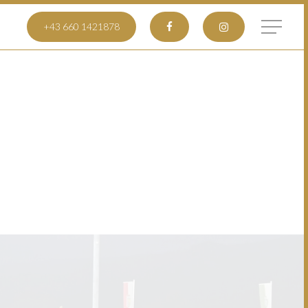
+43 660 1421878
Menu