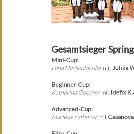
Gesamtsieger Sprin
Mini-Cup:
Lena Heckenbichler
mit
Julika 
Beginner-Cup:
Katharina Goerner
mit
Idefix K
Advanced-Cup:
Marlene Lethmair
mit
Casanova 
Elite-Cup: