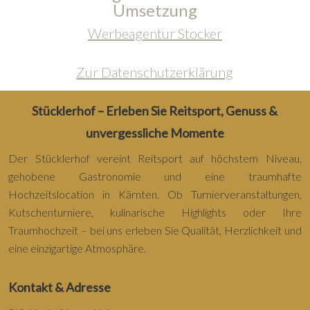
Umsetzung
Werbeagentur Stocker
Zur Datenschutzerklärung
Stücklerhof – Erleben Sie Reitsport, Genuss &
unvergessliche Momente
Der Stücklerhof vereint Reitsport auf höchstem Niveau,
gehobene Gastronomie und eine traumhafte
Hochzeitslocation in Kärnten. Ob Turnierveranstaltungen,
Kutschenturniere, kulinarische Highlights oder Ihre
Traumhochzeit – bei uns erleben Sie Qualität, Herzlichkeit und
eine einzigartige Atmosphäre.
Kontakt & Adresse